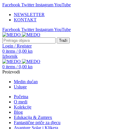
Facebook
Twitter
Instagram
YouTube
NEWSLETTER
KONTAKT
Facebook
Twitter
Instagram
YouTube
Traži
Login / Register
0
items
/
0,00
kn
Izbornik
0
items
/
0,00
kn
Proizvodi
Medin dućan
Usluge
Početna
O medi
Kolekcije
Blog
Edukacija & Zumrex
Fantastične priče za djecu
Avanture Solar i Klikera