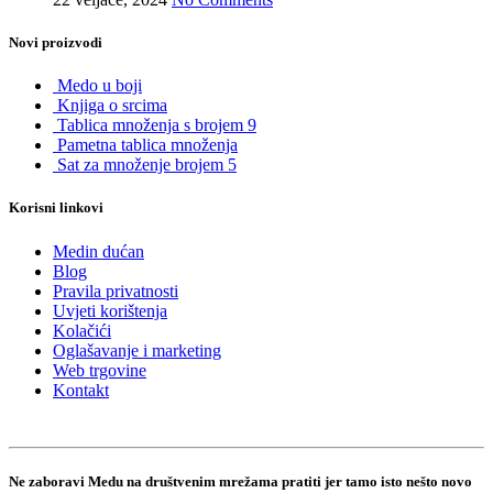
Novi proizvodi
Medo u boji
Knjiga o srcima
Tablica množenja s brojem 9
Pametna tablica množenja
Sat za množenje brojem 5
Korisni linkovi
Medin dućan
Blog
Pravila privatnosti
Uvjeti korištenja
Kolačići
Oglašavanje i marketing
Web trgovine
Kontakt
Ne zaboravi Medu na društvenim mrežama pratiti jer tamo isto nešto novo