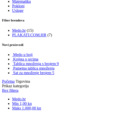
Matematika
Pokloni
Usluge
Filter brendova
Medo.hr
(15)
PLAKATI.COM.HR
(7)
Novi proizvodi
Medo u boji
Knjiga o srcima
Tablica množenja s brojem 9
Pametna tablica množenja
Sat za množenje brojem 5
Početna
Trgovina
Prikaz kategorija
Bez filtera
Medo.hr
Min
1,00
kn
Maks
1.000,00
kn