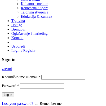
Kuhamo s medom
Rekreacija / Sport
Ta divna stvorenja
Edukacija & Zumrex
Trgovina
Usluge
Brendovi
Oglašavanje i marketing
Kontakt
Usporedi
Login / Register
Sign in
zatvori
Korisničko ime ili email
*
Password
*
Log in
Lost your password?
Remember me