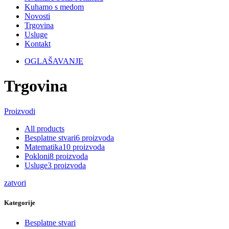
Kuhamo s medom
Novosti
Trgovina
Usluge
Kontakt
OGLAŠAVANJE
Trgovina
Proizvodi
All
products
Besplatne stvari
6
proizvoda
Matematika
10
proizvoda
Pokloni
8
proizvoda
Usluge
3
proizvoda
zatvori
Kategorije
Besplatne stvari