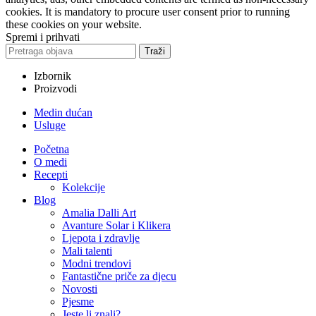
cookies. It is mandatory to procure user consent prior to running
these cookies on your website.
Spremi i prihvati
Traži
Izbornik
Proizvodi
Medin dućan
Usluge
Početna
O medi
Recepti
Kolekcije
Blog
Amalia Dalli Art
Avanture Solar i Klikera
Ljepota i zdravlje
Mali talenti
Modni trendovi
Fantastične priče za djecu
Novosti
Pjesme
Jeste li znali?