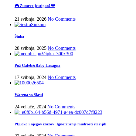
🎮 Zumrex je stigao! 👑
21 svibnja, 2026
No Comments
Šinka
28 svibnja, 2025
No Comments
Puž Galeb&Baby Lasagna
17 svibnja, 2024
No Comments
Warena vs Slawi
24 veljače, 2024
No Comments
Pljucko i njegov izazov: Ignoriranje mudrosti starijih
22 veljače, 2024
No Comments