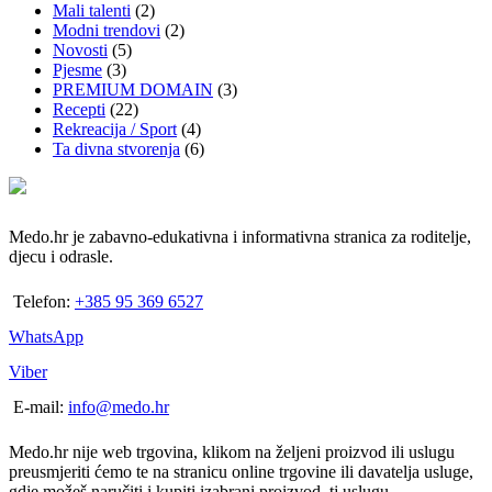
Mali talenti
(2)
Modni trendovi
(2)
Novosti
(5)
Pjesme
(3)
PREMIUM DOMAIN
(3)
Recepti
(22)
Rekreacija / Sport
(4)
Ta divna stvorenja
(6)
Medo.hr je zabavno-edukativna i informativna stranica za roditelje,
djecu i odrasle.
Telefon:
+385 95 369 6527
WhatsApp
Viber
E-mail:
info@medo.hr
Medo.hr nije web trgovina, klikom na željeni proizvod ili uslugu
preusmjeriti ćemo te na stranicu online trgovine ili davatelja usluge,
gdje možeš naručiti i kupiti izabrani proizvod, tj uslugu.