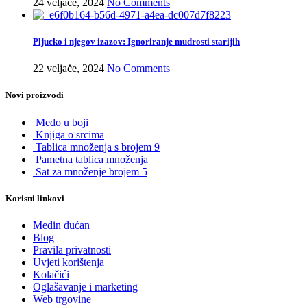
24 veljače, 2024
No Comments
Pljucko i njegov izazov: Ignoriranje mudrosti starijih
22 veljače, 2024
No Comments
Novi proizvodi
Medo u boji
Knjiga o srcima
Tablica množenja s brojem 9
Pametna tablica množenja
Sat za množenje brojem 5
Korisni linkovi
Medin dućan
Blog
Pravila privatnosti
Uvjeti korištenja
Kolačići
Oglašavanje i marketing
Web trgovine