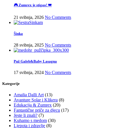
🎮 Zumrex je stigao! 👑
21 svibnja, 2026
No Comments
Šinka
28 svibnja, 2025
No Comments
Puž Galeb&Baby Lasagna
17 svibnja, 2024
No Comments
Kategorije
Amalia Dalli Art
(13)
Avanture Solar i Klikera
(8)
Edukacija & Zumrex
(20)
Fantastične priče za djecu
(17)
Jeste li znali?
(7)
Kuhamo s medom
(30)
Ljepota i zdravlje
(8)