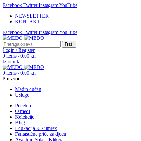
Facebook
Twitter
Instagram
YouTube
NEWSLETTER
KONTAKT
Facebook
Twitter
Instagram
YouTube
Traži
Login / Register
0
items
/
0,00
kn
Izbornik
0
items
/
0,00
kn
Proizvodi
Medin dućan
Usluge
Početna
O medi
Kolekcije
Blog
Edukacija & Zumrex
Fantastične priče za djecu
Avanture Solar i Klikera