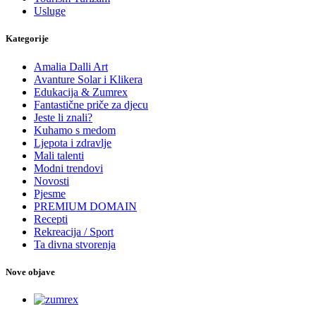
Usluge
Kategorije
Amalia Dalli Art
Avanture Solar i Klikera
Edukacija & Zumrex
Fantastične priče za djecu
Jeste li znali?
Kuhamo s medom
Ljepota i zdravlje
Mali talenti
Modni trendovi
Novosti
Pjesme
PREMIUM DOMAIN
Recepti
Rekreacija / Sport
Ta divna stvorenja
Nove objave