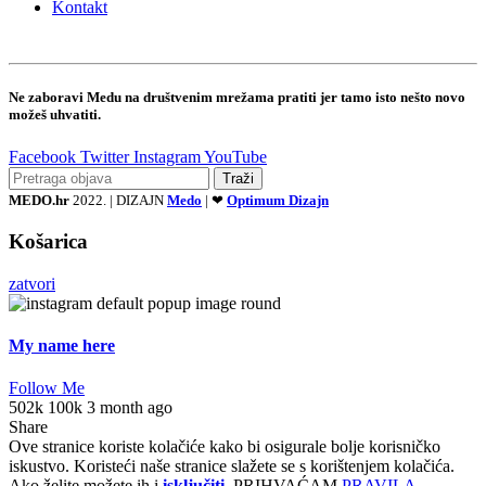
Kontakt
Ne zaboravi Medu na društvenim mrežama pratiti jer tamo isto nešto novo
možeš uhvatiti.
Facebook
Twitter
Instagram
YouTube
Traži
MEDO.hr
2022. | DIZAJN
Medo
| ❤
Optimum Dizajn
Košarica
zatvori
My name here
Follow Me
502k
100k
3 month ago
Share
Ove stranice koriste kolačiće kako bi osigurale bolje korisničko
iskustvo. Koristeći naše stranice slažete se s korištenjem kolačića.
Ako želite možete ih i
isključiti.
PRIHVAĆAM
PRAVILA