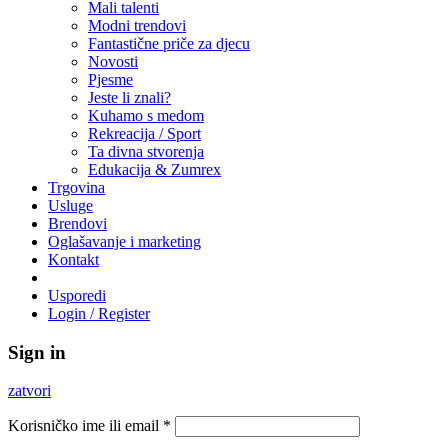
Mali talenti
Modni trendovi
Fantastične priče za djecu
Novosti
Pjesme
Jeste li znali?
Kuhamo s medom
Rekreacija / Sport
Ta divna stvorenja
Edukacija & Zumrex
Trgovina
Usluge
Brendovi
Oglašavanje i marketing
Kontakt
Usporedi
Login / Register
Sign in
zatvori
Korisničko ime ili email
*