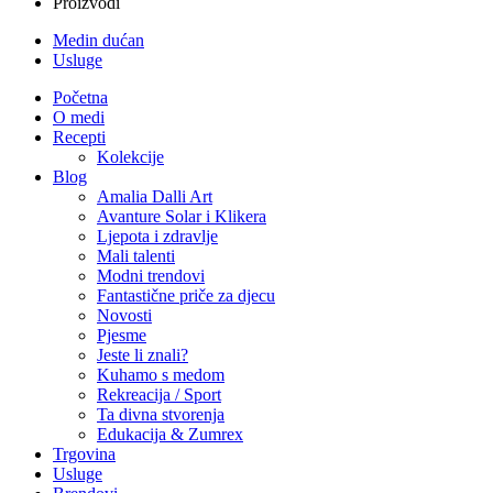
Proizvodi
Medin dućan
Usluge
Početna
O medi
Recepti
Kolekcije
Blog
Amalia Dalli Art
Avanture Solar i Klikera
Ljepota i zdravlje
Mali talenti
Modni trendovi
Fantastične priče za djecu
Novosti
Pjesme
Jeste li znali?
Kuhamo s medom
Rekreacija / Sport
Ta divna stvorenja
Edukacija & Zumrex
Trgovina
Usluge