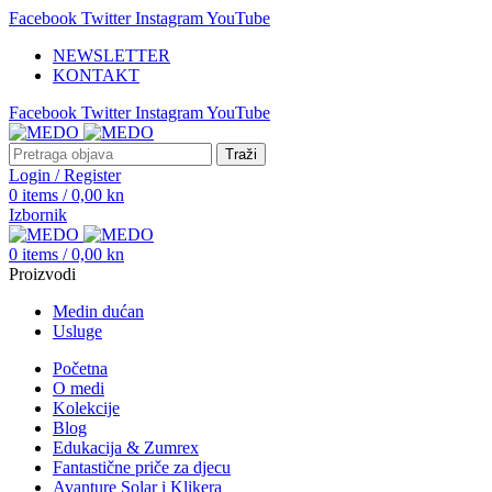
Facebook
Twitter
Instagram
YouTube
NEWSLETTER
KONTAKT
Facebook
Twitter
Instagram
YouTube
Traži
Login / Register
0
items
/
0,00
kn
Izbornik
0
items
/
0,00
kn
Proizvodi
Medin dućan
Usluge
Početna
O medi
Kolekcije
Blog
Edukacija & Zumrex
Fantastične priče za djecu
Avanture Solar i Klikera