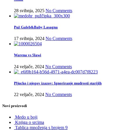
28 svibnja, 2025
No Comments
Puž Galeb&Baby Lasagna
17 svibnja, 2024
No Comments
Warena vs Slawi
24 veljače, 2024
No Comments
Pljucko i njegov izazov: Ignoriranje mudrosti starijih
22 veljače, 2024
No Comments
Novi proizvodi
Medo u boji
Knjiga o srcima
Tablica množenja s brojem 9