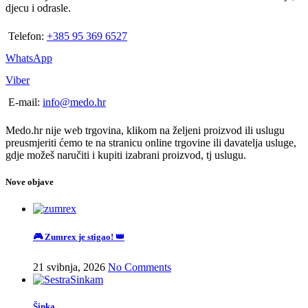
djecu i odrasle.
Telefon:
+385 95 369 6527
WhatsApp
Viber
E-mail:
info@medo.hr
Medo.hr nije web trgovina, klikom na željeni proizvod ili uslugu
preusmjeriti ćemo te na stranicu online trgovine ili davatelja usluge,
gdje možeš naručiti i kupiti izabrani proizvod, tj uslugu.
Nove objave
🎮 Zumrex je stigao! 👑
21 svibnja, 2026
No Comments
Šinka