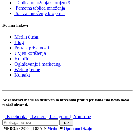
Tablica množenja s brojem 9
Pametna tablica množenja
Sat za množenje brojem 5
Korisni linkovi
Medin dućan
Blog
Pravila privatnosti
Uvjeti korištenja
Kolačići
Oglašavanje i marketing
Web trgovine
Kontakt
Ne zaboravi Medu na društvenim mrežama pratiti jer tamo isto nešto novo
možeš uhvatiti.
Facebook
Twitter
Instagram
YouTube
Traži
MEDO.hr
2022. | DIZAJN
Medo
| ❤
Optimum Dizajn