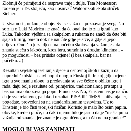
Zlobniji će primijetiti da rasprava traje i dulje. Teta Montessori
rođena je u 19. stoljeću, kao i osnivač Waldorfskih škola striček
Steiner.
U stvarnosti, nužno je oboje. Svi se slažu da poznavanje svega što
se zna o Luki Modriću ne znači da će onaj tko to zna igrati kao
Luka. Također, vještina sa skalpelom u rukama ne znači da ćete biti
sjajan kirurg, barem dok ne naučite gdje je srce, a gdje slijepo
crijevo. Ono što je za djecu na početku školovanja važno jest da
znanja stječu s lakoćom, kroz igru, suradnju s drugim klincima i –
po mogućnosti – bez pritiska ocjene! (I bez skalpela, bar na
početku…)
Rezultati svjetskog testiranja djece u osnovnoj školi ukazuju da
napredni školski sustavi poput onog u Finskoj ili Irskoj gdje ocjene
igraju sve manju ulogu, a predavanja su sve češće u obliku igre i
rada, daju bolje rezultate od, primjerice, tradicionalnog pristupa u
bastionima obrazovanja poput Francuske. No, Einstein nas je naučio
da je sve relativno, pa tako i rezultati PISA ili TIMSS ispitivanja jer,
pogađate, provedeni su na standardiziranim testovima. Uz to,
Einstein je bio čisti teorijski fizičar. Koristio je malo što osim papira,
olovke, krede i ploče, no čak i njemu bilo je jasno da je “mašta puno
važnija od znanja, jer znanje je ograničeno, a mašta nema granice!”
MOGLO BI VAS ZANIMATI