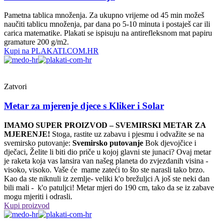
Pametna tablica množenja. Za ukupno vrijeme od 45 min možeš
naučiti tablicu množenja, par dana po 5-10 minuta i postaješ car ili
carica matematike. Plakati se ispisuju na antirefleksnom mat papiru
gramature 200 g/m2.
Kupi na PLAKATI.COM.HR
Zatvori
Metar za mjerenje djece s Kliker i Solar
IMAMO SUPER PROIZVOD – SVEMIRSKI METAR ZA
MJERENJE!
Stoga, rastite uz zabavu i pjesmu i odvažite se na
svemirsko putovanje:
Svemirsko putovanje
Bok djevojčice i
dječaci, Želite li biti dio priče u kojoj glavni ste junaci? Ovaj metar
je raketa koja vas lansira van našeg planeta do zvjezdanih visina -
visoko, visoko. Vaše će mame zateći to što ste narasli tako brzo.
Kao da ste niknuli iz zemlje- veliki k'o brežuljci A još ste neki dan
bili mali - k'o patuljci! Metar mjeri do 190 cm, tako da se iz zabave
mogu mjeriti i odrasli.
Kupi proizvod