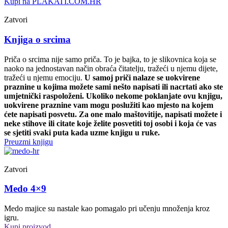
Kupi na PLAKATI.COM.HR
Zatvori
Knjiga o srcima
Priča o srcima nije samo priča. To je bajka, to je slikovnica koja se
naoko na jednostavan način obraća čitatelju, tražeći u njemu dijete,
tražeći u njemu emociju.
U samoj priči nalaze se uokvirene
praznine u kojima možete sami nešto napisati ili nacrtati ako ste
umjetnički raspoloženi. Ukoliko nekome poklanjate ovu knjigu,
uokvirene praznine vam mogu poslužiti kao mjesto na kojem
ćete napisati posvetu. Za one malo maštovitije, napisati možete i
neke stihove ili citate koje želite posvetiti toj osobi i koja će vas
se sjetiti svaki puta kada uzme knjigu u ruke.
Preuzmi knjigu
Zatvori
Medo 4×9
Medo majice su nastale kao pomagalo pri učenju množenja kroz
igru.
Kupi proizvod