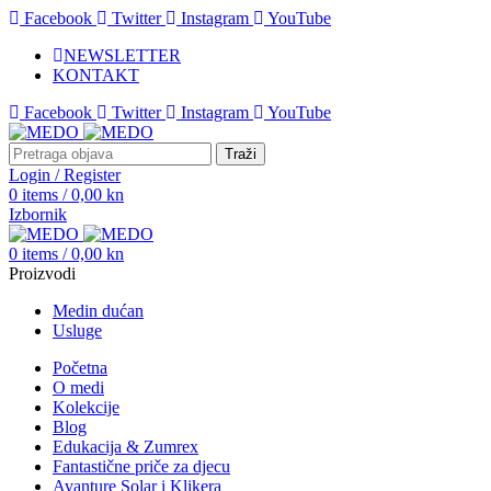
Facebook
Twitter
Instagram
YouTube
NEWSLETTER
KONTAKT
Facebook
Twitter
Instagram
YouTube
Traži
Login / Register
0
items
/
0,00
kn
Izbornik
0
items
/
0,00
kn
Proizvodi
Medin dućan
Usluge
Početna
O medi
Kolekcije
Blog
Edukacija & Zumrex
Fantastične priče za djecu
Avanture Solar i Klikera