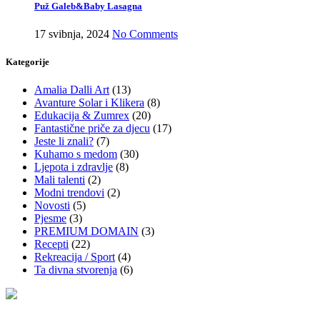
Puž Galeb&Baby Lasagna
17 svibnja, 2024
No Comments
Kategorije
Amalia Dalli Art
(13)
Avanture Solar i Klikera
(8)
Edukacija & Zumrex
(20)
Fantastične priče za djecu
(17)
Jeste li znali?
(7)
Kuhamo s medom
(30)
Ljepota i zdravlje
(8)
Mali talenti
(2)
Modni trendovi
(2)
Novosti
(5)
Pjesme
(3)
PREMIUM DOMAIN
(3)
Recepti
(22)
Rekreacija / Sport
(4)
Ta divna stvorenja
(6)