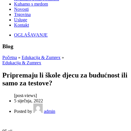
Kuhamo s medom
Novosti
Trgovina
Usluge
Kontakt
OGLAŠAVANJE
Blog
Početna
»
Edukacija & Zumrex
»
Edukacija & Zumrex
Pripremaju li škole djecu za budućnost ili
samo za testove?
[post-views]
5 siječnja, 2022
Posted by
admin