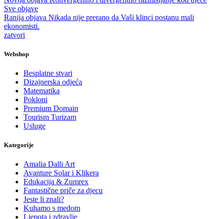
Sve objave
Ranija objava
Nikada nije prerano da Vaši klinci postanu mali
ekonomisti.
zatvori
Webshop
Besplatne stvari
Dizajnerska odjeća
Matematika
Pokloni
Premium Domain
Tourism Turizam
Usluge
Kategorije
Amalia Dalli Art
Avanture Solar i Klikera
Edukacija & Zumrex
Fantastične priče za djecu
Jeste li znali?
Kuhamo s medom
Ljepota i zdravlje