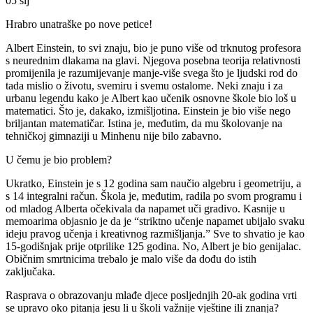
05
sij
Hrabro unatraške po nove petice!
Albert Einstein, to svi znaju, bio je puno više od trknutog profesora
s neurednim dlakama na glavi. Njegova posebna teorija relativnosti
promijenila je razumijevanje manje-više svega što je ljudski rod do
tada mislio o životu, svemiru i svemu ostalome. Neki znaju i za
urbanu legendu kako je Albert kao učenik osnovne škole bio loš u
matematici. Što je, dakako, izmišljotina. Einstein je bio više nego
briljantan matematičar. Istina je, međutim, da mu školovanje na
tehničkoj gimnaziji u Minhenu nije bilo zabavno.
U čemu je bio problem?
Ukratko, Einstein je s 12 godina sam naučio algebru i geometriju, a
s 14 integralni račun. Škola je, međutim, radila po svom programu i
od mladog Alberta očekivala da napamet uči gradivo. Kasnije u
memoarima objasnio je da je “striktno učenje napamet ubijalo svaku
ideju pravog učenja i kreativnog razmišljanja.” Sve to shvatio je kao
15-godišnjak prije otprilike 125 godina. No, Albert je bio genijalac.
Običnim smrtnicima trebalo je malo više da dođu do istih
zaključaka.
Rasprava o obrazovanju mlađe djece posljednjih 20-ak godina vrti
se upravo oko pitanja jesu li u školi važnije vještine ili znanja?