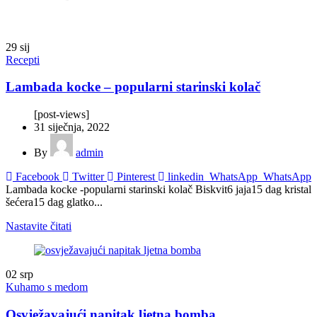
29
sij
Recepti
Lambada kocke – popularni starinski kolač
[post-views]
31 siječnja, 2022
By
admin
Facebook
Twitter
Pinterest
linkedin
WhatsApp
WhatsApp
Lambada kocke -popularni starinski kolač Biskvit6 jaja15 dag kristal
šećera15 dag glatko...
Nastavite čitati
02
srp
Kuhamo s medom
Osvježavajući napitak ljetna bomba