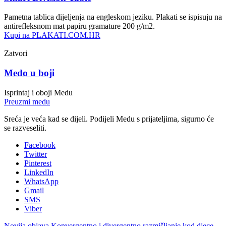
Pametna tablica dijeljenja na engleskom jeziku. Plakati se ispisuju na
antirefleksnom mat papiru gramature 200 g/m2.
Kupi na PLAKATI.COM.HR
Zatvori
Medo u boji
Isprintaj i oboji Medu
Preuzmi medu
Sreća je veća kad se dijeli. Podijeli Medu s prijateljima, sigurno će
se razveseliti.
Facebook
Twitter
Pinterest
LinkedIn
WhatsApp
Gmail
SMS
Viber
Novija objava
Konvergentno i divergentno razmišljanje kod djece