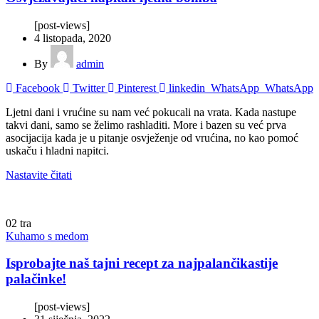
[post-views]
4 listopada, 2020
By
admin
Facebook
Twitter
Pinterest
linkedin
WhatsApp
WhatsApp
Ljetni dani i vrućine su nam već pokucali na vrata. Kada nastupe
takvi dani, samo se želimo rashladiti. More i bazen su već prva
asocijacija kada je u pitanje osvježenje od vrućina, no kao pomoć
uskaču i hladni napitci.
Nastavite čitati
02
tra
Kuhamo s medom
Isprobajte naš tajni recept za najpalančikastije
palačinke!
[post-views]