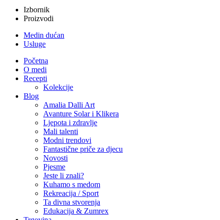
Izbornik
Proizvodi
Medin dućan
Usluge
Početna
O medi
Recepti
Kolekcije
Blog
Amalia Dalli Art
Avanture Solar i Klikera
Ljepota i zdravlje
Mali talenti
Modni trendovi
Fantastične priče za djecu
Novosti
Pjesme
Jeste li znali?
Kuhamo s medom
Rekreacija / Sport
Ta divna stvorenja
Edukacija & Zumrex
Trgovina