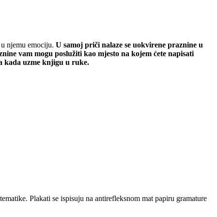
ći u njemu emociju.
U samoj priči nalaze se uokvirene praznine u
aznine vam mogu poslužiti kao mjesto na kojem ćete napisati
puta kada uzme knjigu u ruke.
ematike. Plakati se ispisuju na antirefleksnom mat papiru gramature