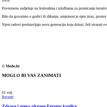
život.
Povremeno sudjeluje na festivalima i izložbama za promicanje kreativ
Bilo da govorimo o grafici ili slikanju, umjetnost je njen izraz, prosto
Njeni radovi predstavljaju novu generaciju koja dolazi, želi stvarati sv
© Medo.hr
MOGLO BI VAS ZANIMATI
01
velj
Recepti
Zdrave i mega ukusne Ferrero kuglice