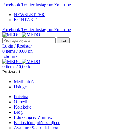
Facebook
Twitter
Instagram
YouTube
NEWSLETTER
KONTAKT
Facebook
Twitter
Instagram
YouTube
Traži
Login / Register
0
items
/
0,00
kn
Izbornik
0
items
/
0,00
kn
Proizvodi
Medin dućan
Usluge
Početna
O medi
Kolekcije
Blog
Edukacija & Zumrex
Fantastične priče za djecu
Avanture Solar i Klikera