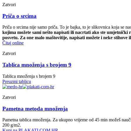
Zatvori
Priča o srcima
Priča o srcima nije samo priča. To je bajka, to je slikovnica koja se n
kojima možete sami nešto napisati ili nacrtati ako ste umjetničk
posvetu. Za one malo maštovitije, napisati možete i neke stihove ili
Čitaj online
Zatvori
Tablica množenja s brojem 9
Tablica množenja s brojem 9
Preuzmi tablicu
Zatvori
Pametna metoda množenja
Pametna tablica množenja. Za ukupno vrijeme od 45 min možeš naučiti 
200 g/m2.
Kupi na PLAKATI.COM.HR