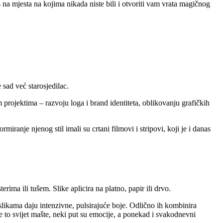
as na mjesta na kojima nikada niste bili i otvoriti vam vrata magičnog
 sad već starosjedilac.
 projektima – razvoju loga i brand identiteta, oblikovanju grafičkih
miranje njenog stil imali su crtani filmovi i stripovi, koji je i danas
erima ili tušem. Slike aplicira na platno, papir ili drvo.
 slikama daju intenzivne, pulsirajuće boje. Odlično ih kombinira
 je to svijet mašte, neki put su emocije, a ponekad i svakodnevni