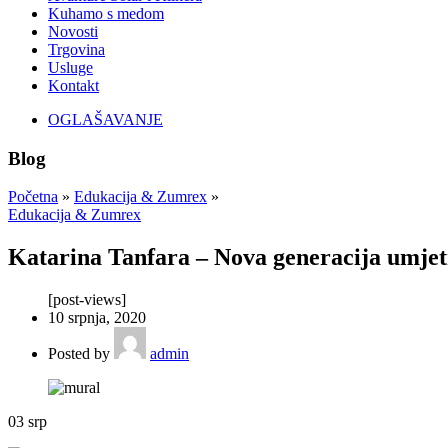
Kuhamo s medom
Novosti
Trgovina
Usluge
Kontakt
OGLAŠAVANJE
Blog
Početna
»
Edukacija & Zumrex
»
Edukacija & Zumrex
Katarina Tanfara – Nova generacija umjet
[post-views]
10 srpnja, 2020
Posted by
admin
03
srp