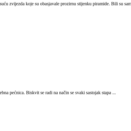
tisuću zvijezda koje su obasjavale prozirnu stijenku piramide. Bili su sami
ebna pećnica. Biskvit se radi na način se svaki sastojak stapa ...