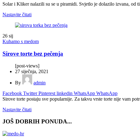
Solar i Kliker nalazili su se u piramidi. Svjetlo je dolazilo izvana, od 
Nastavite čitati
26
sij
Kuhamo s medom
Sirove torte bez pečenja
[post-views]
27 siječnja, 2021
By
admin
Facebook
Twitter
Pinterest
linkedin
WhatsApp
WhatsApp
Sirove torte postaju sve popularnije. Za takvu vrste torte nije vam potr
Nastavite čitati
JOŠ DOBRIH PONUDA...