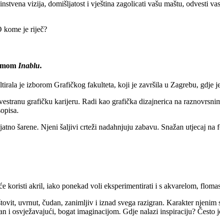
instvena vizija, domišljatost i vještina zagolicati vašu maštu, odvesti v
O kome je riječ?
onimom
Inablu
.
ala je izborom Grafičkog fakulteta, koji je završila u Zagrebu, gdje je
estranu grafičku karijeru. Radi kao grafička dizajnerica na raznovrsnim
sopisa.
atno šarene. Njeni šaljivi crteži nadahnjuju zabavu. Snažan utjecaj na for
će koristi akril, iako ponekad voli eksperimentirati i s akvarelom, flomast
štovit, uvrnut, čudan, zanimljiv i iznad svega razigran. Karakter njenim
gičan i osvježavajući, bogat imaginacijom. Gdje nalazi inspiraciju? Često