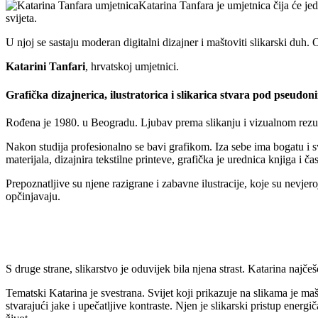
Katarina Tanfara je umjetnica čija će jed
svijeta.
U njoj se sastaju moderan digitalni dizajner i maštoviti slikarski duh. 
Katarini Tanfari
, hrvatskoj umjetnici.
Grafička dizajnerica, ilustratorica i slikarica stvara pod pseud
Rođena je 1980. u Beogradu. Ljubav prema slikanju i vizualnom rezultir
Nakon studija profesionalno se bavi grafikom. Iza sebe ima bogatu i sv
materijala, dizajnira tekstilne printeve, grafička je urednica knjiga i ča
Prepoznatljive su njene razigrane i zabavne ilustracije, koje su nevjeroj
opčinjavaju.
S druge strane, slikarstvo je oduvijek bila njena strast. Katarina najčeš
Tematski Katarina je svestrana. Svijet koji prikazuje na slikama je ma
stvarajući jake i upečatljive kontraste. Njen je slikarski pristup ener