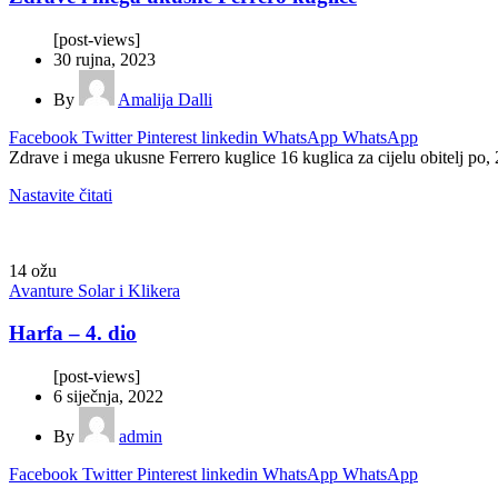
[post-views]
30 rujna, 2023
By
Amalija Dalli
Facebook
Twitter
Pinterest
linkedin
WhatsApp
WhatsApp
Zdrave i mega ukusne Ferrero kuglice 16 kuglica za cijelu obitelj po, 
Nastavite čitati
14
ožu
Avanture Solar i Klikera
Harfa – 4. dio
[post-views]
6 siječnja, 2022
By
admin
Facebook
Twitter
Pinterest
linkedin
WhatsApp
WhatsApp