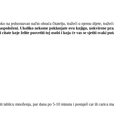
aoko na jednostavan način obraća čitatelju, tražeći u njemu dijete, traže
i raspoloženi. Ukoliko nekome poklanjate ovu knjigu, uokvirene pr
 citate koje želite posvetiti toj osobi i koja će vas se sjetiti svaki 
tablicu množenja, par dana po 5-10 minuta i postaješ car ili carica mat