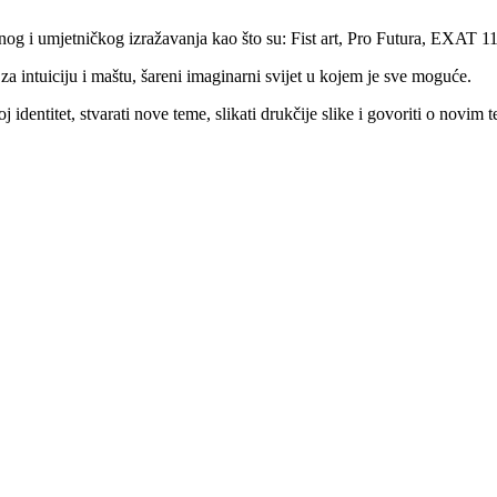
nog i umjetničkog izražavanja kao što su: Fist art, Pro Futura, EXAT 1
r za intuiciju i maštu, šareni imaginarni svijet u kojem je sve moguće.
oj identitet, stvarati nove teme, slikati drukčije slike i govoriti o nov