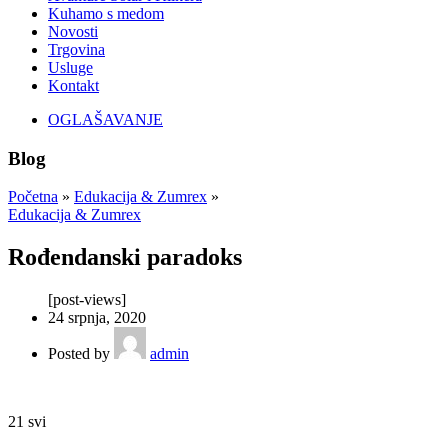
Kuhamo s medom
Novosti
Trgovina
Usluge
Kontakt
OGLAŠAVANJE
Blog
Početna
»
Edukacija & Zumrex
»
Edukacija & Zumrex
Rođendanski paradoks
[post-views]
24 srpnja, 2020
Posted by
admin
21
svi