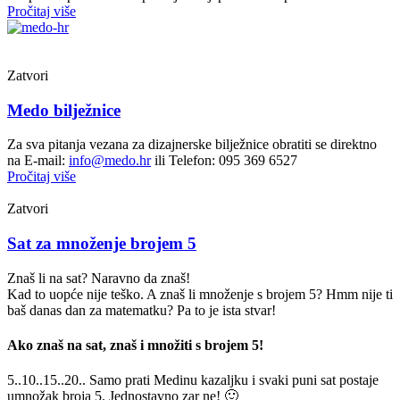
Pročitaj više
Zatvori
Medo bilježnice
Za sva pitanja vezana za dizajnerske bilježnice obratiti se direktno
na E-mail:
info@medo.hr
ili Telefon: 095 369 6527
Pročitaj više
Zatvori
Sat za množenje brojem 5
Znaš li na sat? Naravno da znaš!
Kad to uopće nije teško. A znaš li množenje s brojem 5? Hmm nije ti
baš danas dan za matematku? Pa to je ista stvar!
Ako znaš na sat, znaš i množiti s brojem 5!
5..10..15..20.. Samo prati Medinu kazaljku i svaki puni sat postaje
umnožak broja 5. Jednostavno zar ne! 🙂