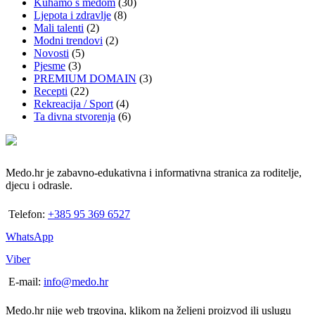
Kuhamo s medom
(30)
Ljepota i zdravlje
(8)
Mali talenti
(2)
Modni trendovi
(2)
Novosti
(5)
Pjesme
(3)
PREMIUM DOMAIN
(3)
Recepti
(22)
Rekreacija / Sport
(4)
Ta divna stvorenja
(6)
Medo.hr je zabavno-edukativna i informativna stranica za roditelje,
djecu i odrasle.
Telefon:
+385 95 369 6527
WhatsApp
Viber
E-mail:
info@medo.hr
Medo.hr nije web trgovina, klikom na željeni proizvod ili uslugu