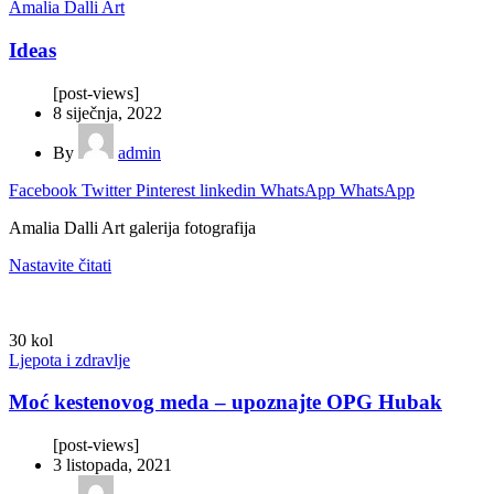
Amalia Dalli Art
Ideas
[post-views]
8 siječnja, 2022
By
admin
Facebook
Twitter
Pinterest
linkedin
WhatsApp
WhatsApp
Amalia Dalli Art galerija fotografija
Nastavite čitati
30
kol
Ljepota i zdravlje
Moć kestenovog meda – upoznajte OPG Hubak
[post-views]
3 listopada, 2021