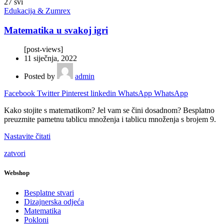
27
svi
Edukacija & Zumrex
Matematika u svakoj igri
[post-views]
11 siječnja, 2022
Posted by
admin
Facebook
Twitter
Pinterest
linkedin
WhatsApp
WhatsApp
Kako stojite s matematikom? Jel vam se čini dosadnom? Besplatno
preuzmite pametnu tablicu množenja i tablicu množenja s brojem 9.
Nastavite čitati
zatvori
Webshop
Besplatne stvari
Dizajnerska odjeća
Matematika
Pokloni