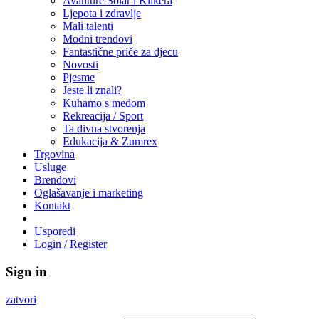
Avanture Solar i Klikera
Ljepota i zdravlje
Mali talenti
Modni trendovi
Fantastične priče za djecu
Novosti
Pjesme
Jeste li znali?
Kuhamo s medom
Rekreacija / Sport
Ta divna stvorenja
Edukacija & Zumrex
Trgovina
Usluge
Brendovi
Oglašavanje i marketing
Kontakt
Usporedi
Login / Register
Sign in
zatvori