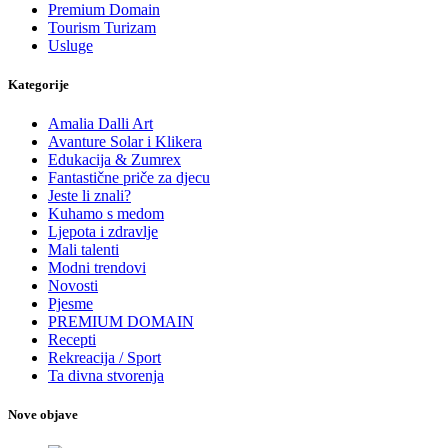
Premium Domain
Tourism Turizam
Usluge
Kategorije
Amalia Dalli Art
Avanture Solar i Klikera
Edukacija & Zumrex
Fantastične priče za djecu
Jeste li znali?
Kuhamo s medom
Ljepota i zdravlje
Mali talenti
Modni trendovi
Novosti
Pjesme
PREMIUM DOMAIN
Recepti
Rekreacija / Sport
Ta divna stvorenja
Nove objave