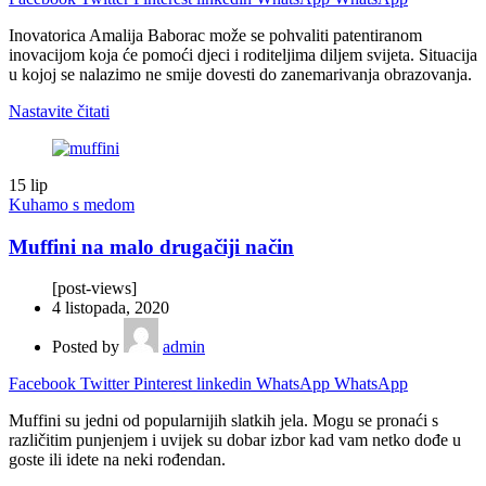
Inovatorica Amalija Baborac može se pohvaliti patentiranom
inovacijom koja će pomoći djeci i roditeljima diljem svijeta. Situacija
u kojoj se nalazimo ne smije dovesti do zanemarivanja obrazovanja.
Nastavite čitati
15
lip
Kuhamo s medom
Muffini na malo drugačiji način
[post-views]
4 listopada, 2020
Posted by
admin
Facebook
Twitter
Pinterest
linkedin
WhatsApp
WhatsApp
Muffini su jedni od popularnijih slatkih jela. Mogu se pronaći s
različitim punjenjem i uvijek su dobar izbor kad vam netko dođe u
goste ili idete na neki rođendan.