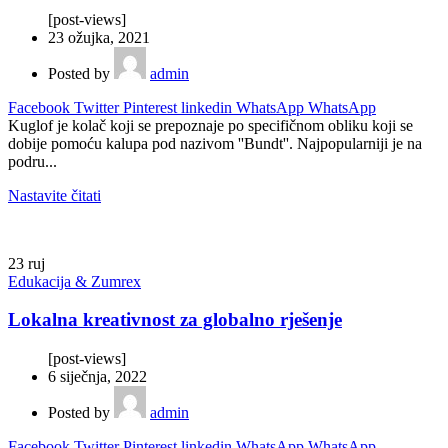
[post-views]
23 ožujka, 2021
Posted by
admin
Facebook
Twitter
Pinterest
linkedin
WhatsApp
WhatsApp
Kuglof je kolač koji se prepoznaje po specifičnom obliku koji se
dobije pomoću kalupa pod nazivom ''Bundt''. Najpopularniji je na
podru...
Nastavite čitati
23
ruj
Edukacija & Zumrex
Lokalna kreativnost za globalno rješenje
[post-views]
6 siječnja, 2022
Posted by
admin
Facebook
Twitter
Pinterest
linkedin
WhatsApp
WhatsApp