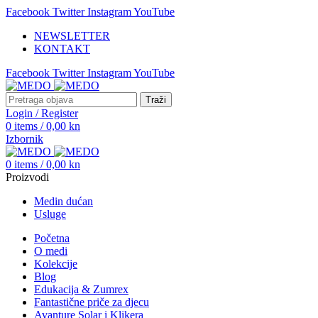
Facebook
Twitter
Instagram
YouTube
NEWSLETTER
KONTAKT
Facebook
Twitter
Instagram
YouTube
Traži
Login / Register
0
items
/
0,00
kn
Izbornik
0
items
/
0,00
kn
Proizvodi
Medin dućan
Usluge
Početna
O medi
Kolekcije
Blog
Edukacija & Zumrex
Fantastične priče za djecu
Avanture Solar i Klikera