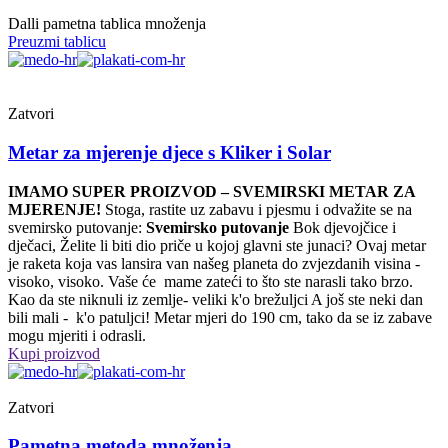
Dalli pametna tablica množenja
Preuzmi tablicu
Zatvori
Metar za mjerenje djece s Kliker i Solar
IMAMO SUPER PROIZVOD – SVEMIRSKI METAR ZA
MJERENJE!
Stoga, rastite uz zabavu i pjesmu i odvažite se na
svemirsko putovanje:
Svemirsko putovanje
Bok djevojčice i
dječaci, Želite li biti dio priče u kojoj glavni ste junaci? Ovaj metar
je raketa koja vas lansira van našeg planeta do zvjezdanih visina -
visoko, visoko. Vaše će mame zateći to što ste narasli tako brzo.
Kao da ste niknuli iz zemlje- veliki k'o brežuljci A još ste neki dan
bili mali - k'o patuljci! Metar mjeri do 190 cm, tako da se iz zabave
mogu mjeriti i odrasli.
Kupi proizvod
Zatvori
Pametna metoda množenja