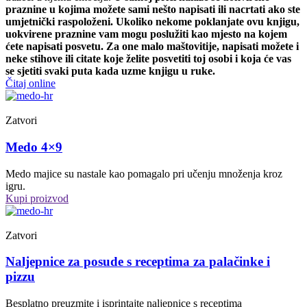
praznine u kojima možete sami nešto napisati ili nacrtati ako ste
umjetnički raspoloženi. Ukoliko nekome poklanjate ovu knjigu,
uokvirene praznine vam mogu poslužiti kao mjesto na kojem
ćete napisati posvetu. Za one malo maštovitije, napisati možete i
neke stihove ili citate koje želite posvetiti toj osobi i koja će vas
se sjetiti svaki puta kada uzme knjigu u ruke.
Čitaj online
Zatvori
Medo 4×9
Medo majice su nastale kao pomagalo pri učenju množenja kroz
igru.
Kupi proizvod
Zatvori
Naljepnice za posude s receptima za palačinke i
pizzu
Besplatno preuzmite i isprintajte naljepnice s receptima