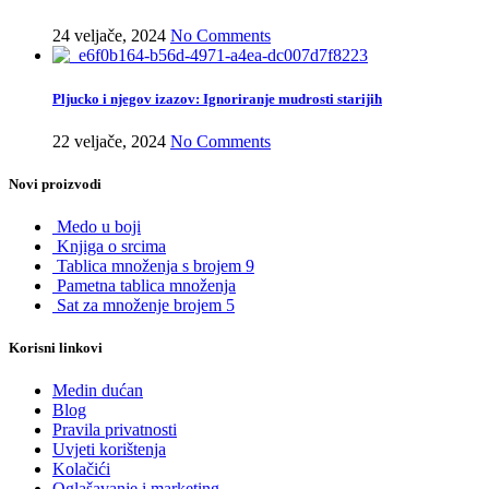
24 veljače, 2024
No Comments
Pljucko i njegov izazov: Ignoriranje mudrosti starijih
22 veljače, 2024
No Comments
Novi proizvodi
Medo u boji
Knjiga o srcima
Tablica množenja s brojem 9
Pametna tablica množenja
Sat za množenje brojem 5
Korisni linkovi
Medin dućan
Blog
Pravila privatnosti
Uvjeti korištenja
Kolačići
Oglašavanje i marketing