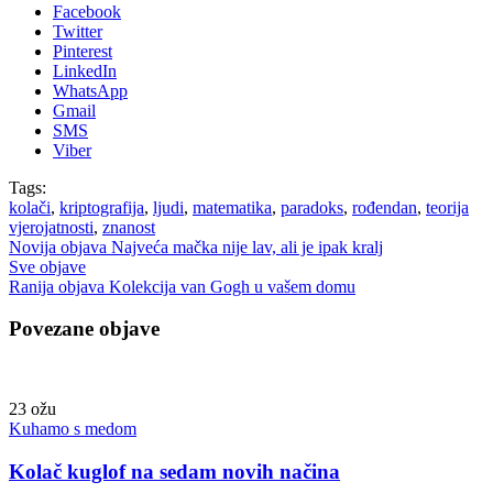
Facebook
Twitter
Pinterest
LinkedIn
WhatsApp
Gmail
SMS
Viber
Tags:
kolači
,
kriptografija
,
ljudi
,
matematika
,
paradoks
,
rođendan
,
teorija
vjerojatnosti
,
znanost
Novija objava
Najveća mačka nije lav, ali je ipak kralj
Sve objave
Ranija objava
Kolekcija van Gogh u vašem domu
Povezane objave
23
ožu
Kuhamo s medom
Kolač kuglof na sedam novih načina