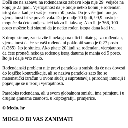
Došli ste na zabavu na rođendansku zabavu koja nije 29. veljače na
kojoj je 23 ljudi. Vjerojatnost da je ondje netko komu je rođendan
istog dana kad je i vaš je barem 50 posto. Da je više ljudi ondje,
vjerojatnost bi se povećavala. Da je ondje 70 ljudi, 99,9 posto je
moguće da ćete ondje zateći takvu ili takvog. Ako ih je 366, 100
posto možete biti sigurni da je netko rođen istoga dana kad i vi.
S druge strane, zaustavite li nekoga na ulici i pitate ga za rođendan,
vjerojatnost da će se vaši rođendani poklopiti samo je 0,27 posto
(1/365), što je sitnica. Ako pitate 20 ljudi za rođendan, vjerojatnost
da ćete pronaći nekoga rođenog istog datuma je manja od 5 posto,
što je i dalje vrlo malo.
Rođendanski problem nije pravi paradoks u smislu da će nas dovesti
do logičke kontradikcije, ali se naziva paradoks zato što se
matematički izračun u ovom slučaju suprotstavlja prirodnoj intuiciji i
pojavljuje se u teoriji vjerojatnosti.
Paradoks rođendana, ali u svom globalnom smislu, ima primjenu i u
drugim granama znanosti, u kriptografiji, primjerice.
© Medo. hr
MOGLO BI VAS ZANIMATI