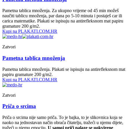
Pametna tablica množenja. Za ukupno vrijeme od 45 min možeš
naučiti tablicu množenja, par dana po 5-10 minuta i postaješ car ili
carica matematike. Plakati se ispisuju na antirefleksnom mat papiru
gramature 200 g/m2.
Kupi na PLAKATI.COM.HR
Zatvori
Pametna tablica množenja
Pametna tablica množenja. Plakati se ispisuju na antirefleksnom mat
papiru gramature 200 g/m2.
Kupi na PLAKATI.COM.HR
Zatvori
Priča o srcima
Priča o srcima nije samo priča. To je bajka, to je slikovnica koja se
naoko na jednostavan način obraća čitatelju, tražeći u njemu dijete,
tražeći u njemu emociju.
U samoj priči nalaze se uokvirene