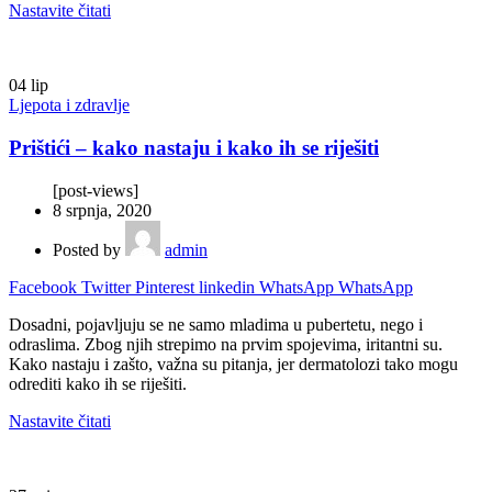
Nastavite čitati
04
lip
Ljepota i zdravlje
Prištići – kako nastaju i kako ih se riješiti
[post-views]
8 srpnja, 2020
Posted by
admin
Facebook
Twitter
Pinterest
linkedin
WhatsApp
WhatsApp
Dosadni, pojavljuju se ne samo mladima u pubertetu, nego i
odraslima. Zbog njih strepimo na prvim spojevima, iritantni su.
Kako nastaju i zašto, važna su pitanja, jer dermatolozi tako mogu
odrediti kako ih se riješiti.
Nastavite čitati