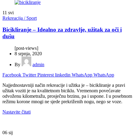
11
svi
Rekreacija / Sport
Bicikliranje – Idealno za zdravlje, užitak za oči i
dušu
[post-views]
8 srpnja, 2020
By
admin
Facebook
Twitter
Pinterest
linkedin
WhatsApp
WhatsApp
Najjednostavniji način rekreacije i užitka je – bicikliranje a pravi
užitak voziti je na kvalitetnom biciklu. Vremenom povećavate
odvoženu kilometražu, prosječnu brzinu, pa i uspone. I u posebnom
režimu korone mnogi ne sjede prekriženih nogu, nego se voze.
Nastavite čitati
06
sij