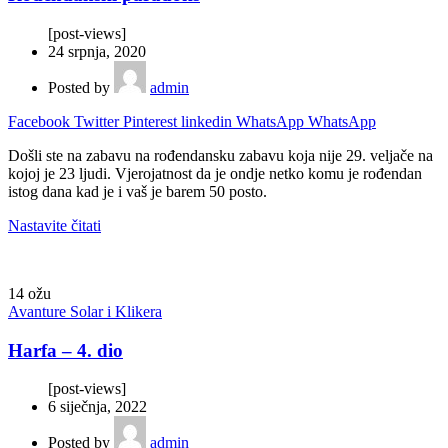
[post-views]
24 srpnja, 2020
Posted by
admin
Facebook
Twitter
Pinterest
linkedin
WhatsApp
WhatsApp
Došli ste na zabavu na rođendansku zabavu koja nije 29. veljače na
kojoj je 23 ljudi. Vjerojatnost da je ondje netko komu je rođendan
istog dana kad je i vaš je barem 50 posto.
Nastavite čitati
14
ožu
Avanture Solar i Klikera
Harfa – 4. dio
[post-views]
6 siječnja, 2022
Posted by
admin