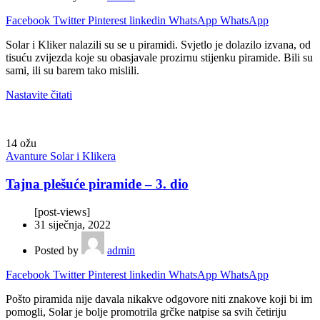
Facebook
Twitter
Pinterest
linkedin
WhatsApp
WhatsApp
Solar i Kliker nalazili su se u piramidi. Svjetlo je dolazilo izvana, od
tisuću zvijezda koje su obasjavale prozirnu stijenku piramide. Bili su
sami, ili su barem tako mislili.
Nastavite čitati
14
ožu
Avanture Solar i Klikera
Tajna plešuće piramide – 3. dio
[post-views]
31 siječnja, 2022
Posted by
admin
Facebook
Twitter
Pinterest
linkedin
WhatsApp
WhatsApp
Pošto piramida nije davala nikakve odgovore niti znakove koji bi im
pomogli, Solar je bolje promotrila grčke natpise sa svih četiriju