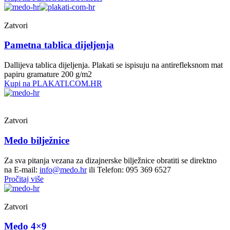
Zatvori
Pametna tablica dijeljenja
Dallijeva tablica dijeljenja. Plakati se ispisuju na antirefleksnom mat
papiru gramature 200 g/m2
Kupi na PLAKATI.COM.HR
Zatvori
Medo bilježnice
Za sva pitanja vezana za dizajnerske bilježnice obratiti se direktno
na E-mail:
info@medo.hr
ili Telefon: 095 369 6527
Pročitaj više
Zatvori
Medo 4×9