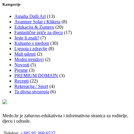
Kategorije
Amalia Dalli Art
(13)
Avanture Solar i Klikera
(8)
Edukacija & Zumrex
(20)
Fantastične priče za djecu
(17)
Jeste li znali?
(7)
Kuhamo s medom
(30)
Ljepota i zdravlje
(8)
Mali talenti
(2)
Modni trendovi
(2)
Novosti
(5)
Pjesme
(3)
PREMIUM DOMAIN
(3)
Recepti
(22)
Rekreacija / Sport
(4)
Ta divna stvorenja
(6)
Medo.hr je zabavno-edukativna i informativna stranica za roditelje,
djecu i odrasle.
Telefon:
+385 95 369 6527