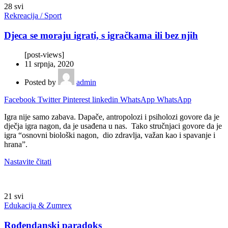
28
svi
Rekreacija / Sport
Djeca se moraju igrati, s igračkama ili bez njih
[post-views]
11 srpnja, 2020
Posted by
admin
Facebook
Twitter
Pinterest
linkedin
WhatsApp
WhatsApp
Igra nije samo zabava. Dapače, antropolozi i psiholozi govore da je
dječja igra nagon, da je usađena u nas. Tako stručnjaci govore da je
igra “osnovni biološki nagon, dio zdravlja, važan kao i spavanje i
hrana”.
Nastavite čitati
21
svi
Edukacija & Zumrex
Rođendanski paradoks