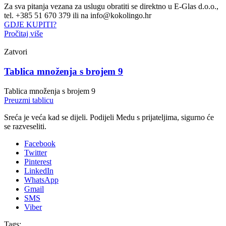
Za sva pitanja vezana za uslugu obratiti se direktno u E-Glas d.o.o.,
tel. +385 51 670 379 ili na info@kokolingo.hr
GDJE KUPITI?
Pročitaj više
Zatvori
Tablica množenja s brojem 9
Tablica množenja s brojem 9
Preuzmi tablicu
Sreća je veća kad se dijeli. Podijeli Medu s prijateljima, sigurno će
se razveseliti.
Facebook
Twitter
Pinterest
LinkedIn
WhatsApp
Gmail
SMS
Viber
Tags: