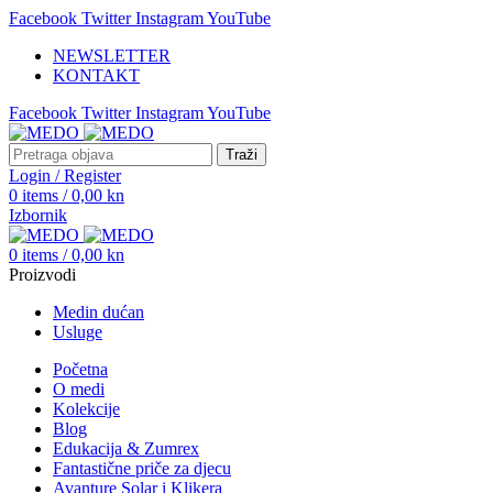
Facebook
Twitter
Instagram
YouTube
NEWSLETTER
KONTAKT
Facebook
Twitter
Instagram
YouTube
Traži
Login / Register
0
items
/
0,00
kn
Izbornik
0
items
/
0,00
kn
Proizvodi
Medin dućan
Usluge
Početna
O medi
Kolekcije
Blog
Edukacija & Zumrex
Fantastične priče za djecu
Avanture Solar i Klikera