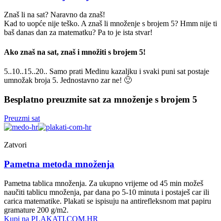
Znaš li na sat? Naravno da znaš!
Kad to uopće nije teško. A znaš li množenje s brojem 5? Hmm nije ti
baš danas dan za matematku? Pa to je ista stvar!
Ako znaš na sat, znaš i množiti s brojem 5!
5..10..15..20.. Samo prati Medinu kazaljku i svaki puni sat postaje
umnožak broja 5. Jednostavno zar ne! 🙂
Besplatno preuzmite sat za množenje s brojem 5
Preuzmi sat
Zatvori
Pametna metoda množenja
Pametna tablica množenja. Za ukupno vrijeme od 45 min možeš
naučiti tablicu množenja, par dana po 5-10 minuta i postaješ car ili
carica matematike. Plakati se ispisuju na antirefleksnom mat papiru
gramature 200 g/m2.
Kupi na PLAKATI.COM.HR