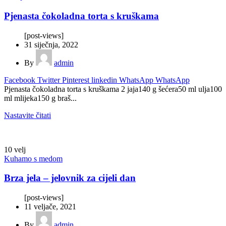
Pjenasta čokoladna torta s kruškama
[post-views]
31 siječnja, 2022
By
admin
Facebook
Twitter
Pinterest
linkedin
WhatsApp
WhatsApp
Pjenasta čokoladna torta s kruškama 2 jaja140 g šećera50 ml ulja100
ml mlijeka150 g braš...
Nastavite čitati
10
velj
Kuhamo s medom
Brza jela – jelovnik za cijeli dan
[post-views]
11 veljače, 2021
By
admin