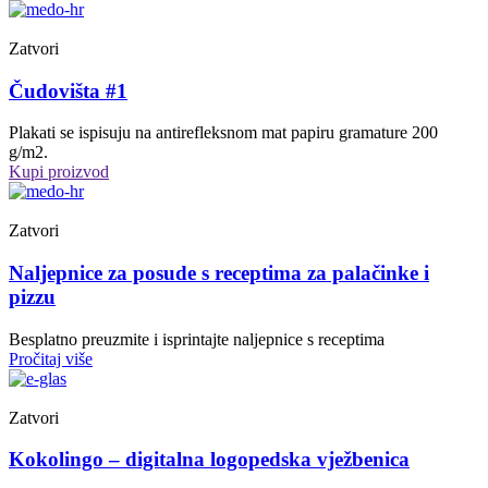
Zatvori
Čudovišta #1
Plakati se ispisuju na antirefleksnom mat papiru gramature 200
g/m2.
Kupi proizvod
Zatvori
Naljepnice za posude s receptima za palačinke i
pizzu
Besplatno preuzmite i isprintajte naljepnice s receptima
Pročitaj više
Zatvori
Kokolingo – digitalna logopedska vježbenica