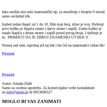
Iako možda nisi neki matematički tip, za množenje s brojem 9 moraš
samo savladati trik.
Izaberi jedan štapić od 1 do 10. Bilo koji broj, izbor je tvoj. Prebroji
prvo koliko je štapića ostalo s lijeve strane i zapiši. Zatim koliko je
ostalo štapića s desne strane i zapiši pored prvog broja. I rješenje je
tu. PRIMJETI DA JE ZBROJ ZNAMENKI UVIJEK 9.
Nemoj sad stati, isprobaj još taj trik i bit ćeš na matematici važan lik!
Preuzmi
Preuzmi
Autor: Amalia Dalli
Samo za osobnu upotrebu. Za komercijalne svrhe kontaktirati
na
info@medo.hr
ili 0953696527
MOGLO BI VAS ZANIMATI