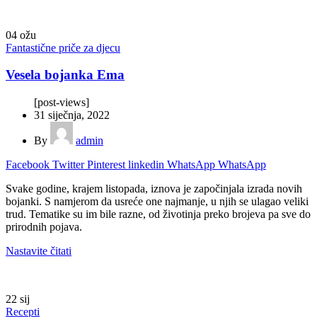
04
ožu
Fantastične priče za djecu
Vesela bojanka Ema
[post-views]
31 siječnja, 2022
By
admin
Facebook
Twitter
Pinterest
linkedin
WhatsApp
WhatsApp
Svake godine, krajem listopada, iznova je započinjala izrada novih
bojanki. S namjerom da usreće one najmanje, u njih se ulagao veliki
trud. Tematike su im bile razne, od životinja preko brojeva pa sve do
prirodnih pojava.
Nastavite čitati
22
sij
Recepti