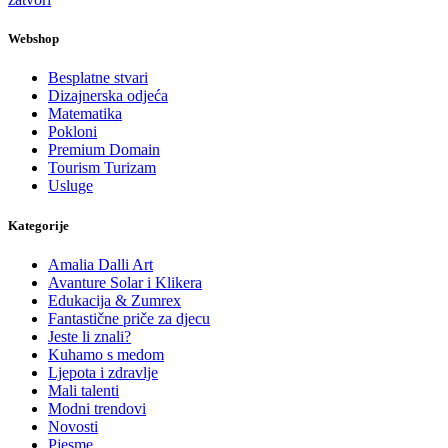
Webshop
Besplatne stvari
Dizajnerska odjeća
Matematika
Pokloni
Premium Domain
Tourism Turizam
Usluge
Kategorije
Amalia Dalli Art
Avanture Solar i Klikera
Edukacija & Zumrex
Fantastične priče za djecu
Jeste li znali?
Kuhamo s medom
Ljepota i zdravlje
Mali talenti
Modni trendovi
Novosti
Pjesme