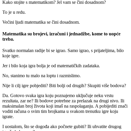
Kako stojite s matematikom? Jel vam se čini dosadnom?
To je u redu.
Većini ljudi matematika se čini dosadnom.
Matematika su brojevi, izračuni i jednadžbe, kome to uopće
treba.
Svatko normalan radije bi se igrao. Samo igrao, s prijateljima, bilo
koje igre.
Jer i bilo koja igra bolja je od matematičkih zadataka.
No, stanimo tu malo na loptu i razmislimo.
Nije li cilj igre pobjediti? Biti bolji od drugih? Skupiti više bodova?
Da. Gotovo svaka igra koju poznajemo uključuje neku vrstu
rezultata, zar ne? Ili bodove potrebne za prelazak na drugi nivo. Ili
maksimalan broj života koji imaš na raspolaganju. A pobijediti znači
voditi računa o svim tim brojkama u svakom trenutku igre koju
igrate.
I uostalom, što se dogođa ako počnete gubiti? Ili uhvatite drugog