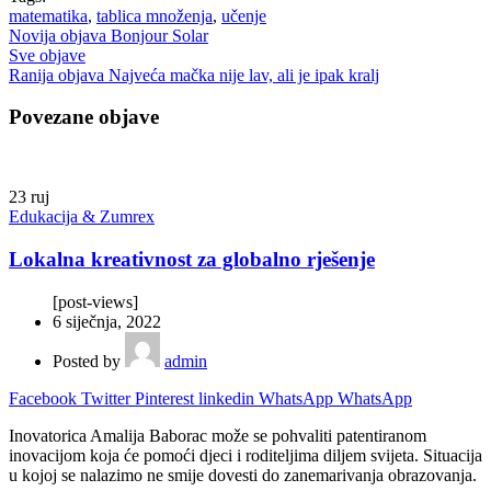
matematika
,
tablica množenja
,
učenje
Novija objava
Bonjour Solar
Sve objave
Ranija objava
Najveća mačka nije lav, ali je ipak kralj
Povezane objave
23
ruj
Edukacija & Zumrex
Lokalna kreativnost za globalno rješenje
[post-views]
6 siječnja, 2022
Posted by
admin
Facebook
Twitter
Pinterest
linkedin
WhatsApp
WhatsApp
Inovatorica Amalija Baborac može se pohvaliti patentiranom
inovacijom koja će pomoći djeci i roditeljima diljem svijeta. Situacija
u kojoj se nalazimo ne smije dovesti do zanemarivanja obrazovanja.