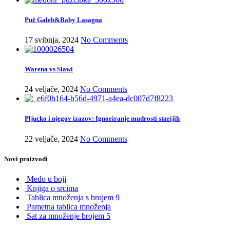
Puž Galeb&Baby Lasagna
17 svibnja, 2024
No Comments
Warena vs Slawi
24 veljače, 2024
No Comments
Pljucko i njegov izazov: Ignoriranje mudrosti starijih
22 veljače, 2024
No Comments
Novi proizvodi
Medo u boji
Knjiga o srcima
Tablica množenja s brojem 9
Pametna tablica množenja
Sat za množenje brojem 5