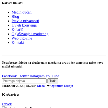
Korisni linkovi
Medin dućan
Blog
Pravila privatnosti
Uvjeti korištenja
Kolačići
Oglašavanje i marketing
Web trgovine
Kontakt
Ne zaboravi Medu na društvenim mrežama pratiti jer tamo isto nešto novo
možeš uhvatiti.
Facebook
Twitter
Instagram
YouTube
Traži
MEDO.hr
2022. | DIZAJN
Medo
| ❤
Optimum Dizajn
Košarica
zatvori