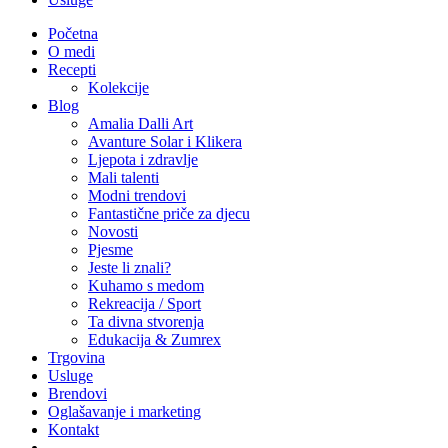
Početna
O medi
Recepti
Kolekcije
Blog
Amalia Dalli Art
Avanture Solar i Klikera
Ljepota i zdravlje
Mali talenti
Modni trendovi
Fantastične priče za djecu
Novosti
Pjesme
Jeste li znali?
Kuhamo s medom
Rekreacija / Sport
Ta divna stvorenja
Edukacija & Zumrex
Trgovina
Usluge
Brendovi
Oglašavanje i marketing
Kontakt