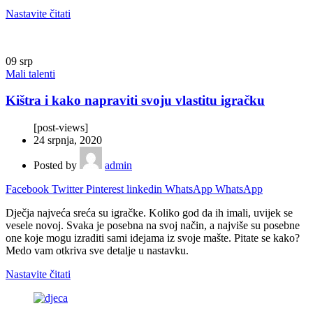
Nastavite čitati
09
srp
Mali talenti
Kištra i kako napraviti svoju vlastitu igračku
[post-views]
24 srpnja, 2020
Posted by
admin
Facebook
Twitter
Pinterest
linkedin
WhatsApp
WhatsApp
Dječja najveća sreća su igračke. Koliko god da ih imali, uvijek se
vesele novoj. Svaka je posebna na svoj način, a najviše su posebne
one koje mogu izraditi sami idejama iz svoje mašte. Pitate se kako?
Medo vam otkriva sve detalje u nastavku.
Nastavite čitati