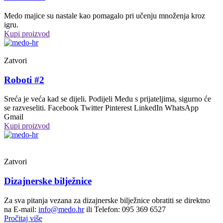
Medo majice su nastale kao pomagalo pri učenju množenja kroz
igru.
Kupi proizvod
Zatvori
Roboti #2
Sreća je veća kad se dijeli. Podijeli Medu s prijateljima, sigurno će
se razveseliti. Facebook Twitter Pinterest LinkedIn WhatsApp
Gmail
Kupi proizvod
Zatvori
Dizajnerske bilježnice
Za sva pitanja vezana za dizajnerske bilježnice obratiti se direktno
na E-mail:
info@medo.hr
ili Telefon: 095 369 6527
Pročitaj više