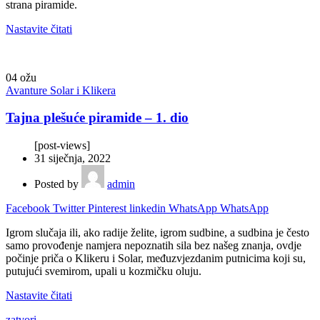
strana piramide.
Nastavite čitati
04
ožu
Avanture Solar i Klikera
Tajna plešuće piramide – 1. dio
[post-views]
31 siječnja, 2022
Posted by
admin
Facebook
Twitter
Pinterest
linkedin
WhatsApp
WhatsApp
Igrom slučaja ili, ako radije želite, igrom sudbine, a sudbina je često
samo provođenje namjera nepoznatih sila bez našeg znanja, ovdje
počinje priča o Klikeru i Solar, međuzvjezdanim putnicima koji su,
putujući svemirom, upali u kozmičku oluju.
Nastavite čitati
zatvori