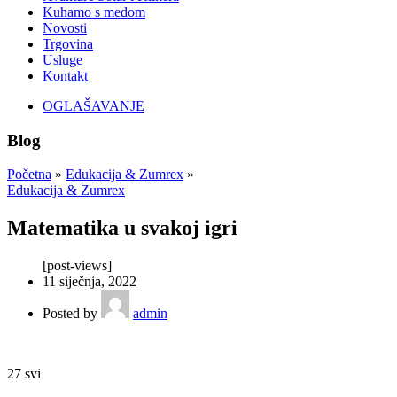
Kuhamo s medom
Novosti
Trgovina
Usluge
Kontakt
OGLAŠAVANJE
Blog
Početna
»
Edukacija & Zumrex
»
Edukacija & Zumrex
Matematika u svakoj igri
[post-views]
11 siječnja, 2022
Posted by
admin
27
svi